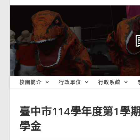
跳
轉
至
主
要
內
容
校園簡介
行政單位
行政系統
臺中市114學年度第1
學金