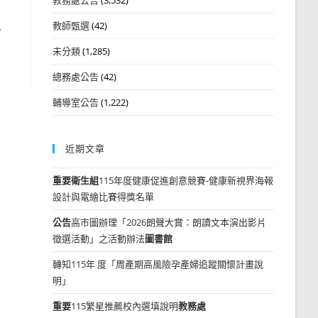
教師甄選
(42)
4
未分類
(1,285)
總務處公告
(42)
輔導室公告
(1,222)
近期文章
重要
衛生組
115年度健康促進創意競賽-健康新視界海報
設計與電繪比賽得獎名單
公告
高市圖辦理「2026朗聲大賞：朗讀文本演出影片
徵選活動」之活動辦法
圖書館
轉知115年 度「周產期高風險孕產婦追蹤關懷計畫說
明」
重要
115繁星推薦校內選填說明
教務處