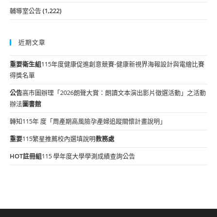
輔導室公告
(1,222)
近期文章
重要
衛生組
115年度健康促進創意競賽-健康新視界海報設計與電繪比賽
得獎名單
公告
高市圖辦理「2026朗聲大賞：朗讀文本演出影片徵選活動」之活動
辦法
圖書館
轉知115年 度「周產期高風險孕產婦追蹤關懷計畫說明」
重要
115繁星推薦校內選填說明
教務處
HOT
註冊組
115 學年度大學學測成績查詢公告