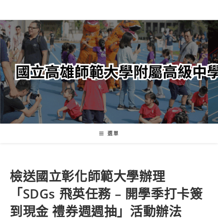
跳
轉
至
主
要
內
容
選單
檢送國立彰化師範大學辦理
「SDGs 飛英任務 – 開學季打卡簽
到現金 禮券週週抽」活動辦法