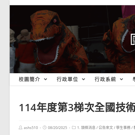
跳
轉
至
主
要
內
容
校園簡介
行政單位
行政系統
114年度第3梯次全國技
Post
Post
Post
ashs510
08/20/2025
1. 頭條消息
/
公告來文
/
學生事務
/
author:
published:
category: