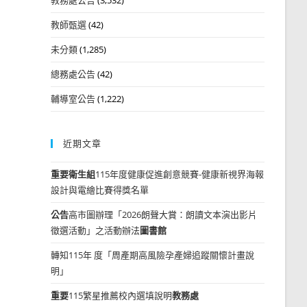
教師甄選
(42)
未分類
(1,285)
總務處公告
(42)
輔導室公告
(1,222)
近期文章
重要
衛生組
115年度健康促進創意競賽-健康新視界海報
設計與電繪比賽得獎名單
公告
高市圖辦理「2026朗聲大賞：朗讀文本演出影片
徵選活動」之活動辦法
圖書館
轉知115年 度「周產期高風險孕產婦追蹤關懷計畫說
明」
重要
115繁星推薦校內選填說明
教務處