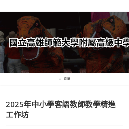
跳
轉
至
主
要
內
容
選單
2025年中小學客語教師教學精進
工作坊