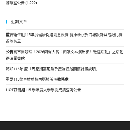
輔導室公告
(1,222)
近期文章
重要
衛生組
115年度健康促進創意競賽-健康新視界海報設計與電繪比賽
得獎名單
公告
高市圖辦理「2026朗聲大賞：朗讀文本演出影片徵選活動」之活動
辦法
圖書館
轉知115年 度「周產期高風險孕產婦追蹤關懷計畫說明」
重要
115繁星推薦校內選填說明
教務處
HOT
註冊組
115 學年度大學學測成績查詢公告