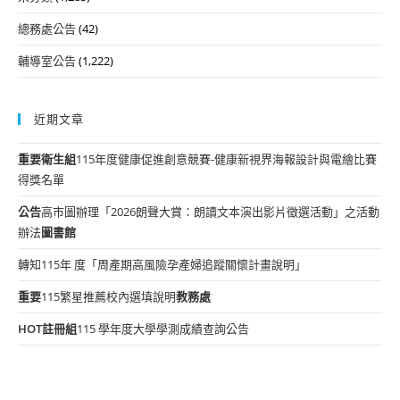
總務處公告
(42)
輔導室公告
(1,222)
近期文章
重要
衛生組
115年度健康促進創意競賽-健康新視界海報設計與電繪比賽
得獎名單
公告
高市圖辦理「2026朗聲大賞：朗讀文本演出影片徵選活動」之活動
辦法
圖書館
轉知115年 度「周產期高風險孕產婦追蹤關懷計畫說明」
重要
115繁星推薦校內選填說明
教務處
HOT
註冊組
115 學年度大學學測成績查詢公告