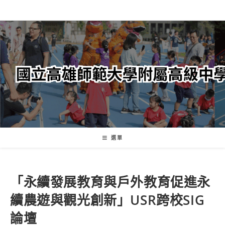
跳
轉
至
主
要
內
容
選單
「永續發展教育與戶外教育促進永
續農遊與觀光創新」USR跨校SIG
論壇