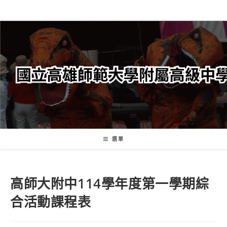
跳
轉
至
主
要
內
容
選單
高師大附中114學年度第一學期綜
合活動課程表