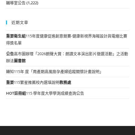
輔導室公告
(1,222)
近期文章
重要
衛生組
115年度健康促進創意競賽-健康新視界海報設計與電繪比賽
得獎名單
公告
高市圖辦理「2026朗聲大賞：朗讀文本演出影片徵選活動」之活動
辦法
圖書館
轉知115年 度「周產期高風險孕產婦追蹤關懷計畫說明」
重要
115繁星推薦校內選填說明
教務處
HOT
註冊組
115 學年度大學學測成績查詢公告