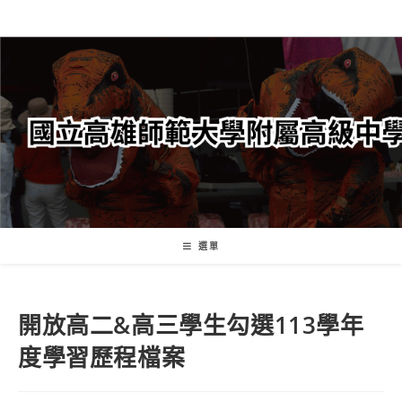
跳
轉
至
主
要
內
容
選單
開放高二&高三學生勾選113學年
度學習歷程檔案