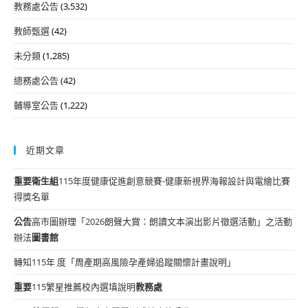
教務處公告
(3,532)
教師甄選
(42)
未分類
(1,285)
總務處公告
(42)
輔導室公告
(1,222)
近期文章
重要
衛生組
115年度健康促進創意競賽-健康新視界海報設計與電繪比賽
得獎名單
公告
高市圖辦理「2026朗聲大賞：朗讀文本演出影片徵選活動」之活動
辦法
圖書館
轉知115年 度「周產期高風險孕產婦追蹤關懷計畫說明」
重要
115繁星推薦校內選填說明
教務處