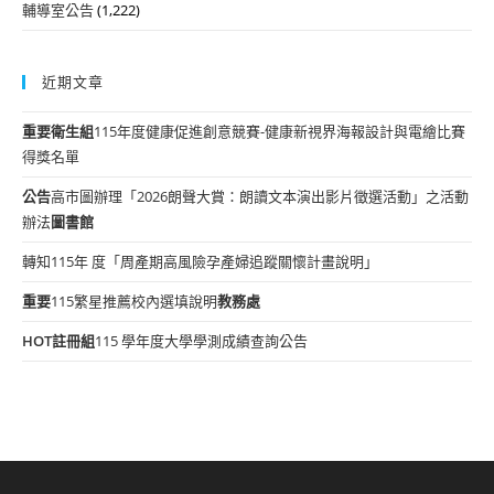
輔導室公告
(1,222)
近期文章
重要
衛生組
115年度健康促進創意競賽-健康新視界海報設計與電繪比賽
得獎名單
公告
高市圖辦理「2026朗聲大賞：朗讀文本演出影片徵選活動」之活動
辦法
圖書館
轉知115年 度「周產期高風險孕產婦追蹤關懷計畫說明」
重要
115繁星推薦校內選填說明
教務處
HOT
註冊組
115 學年度大學學測成績查詢公告