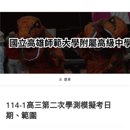
跳
轉
至
主
要
內
容
選單
114-1高三第二次學測模擬考日
期、範圍