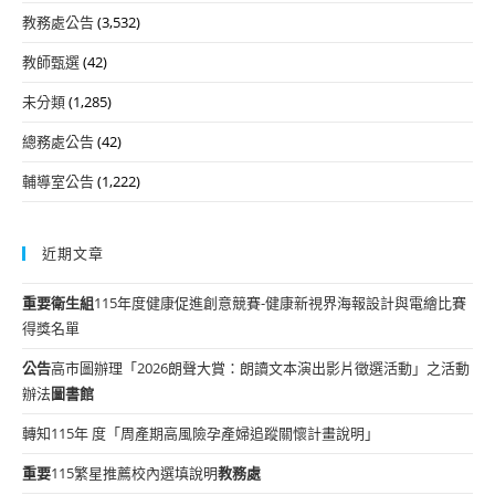
教務處公告
(3,532)
教師甄選
(42)
未分類
(1,285)
總務處公告
(42)
輔導室公告
(1,222)
近期文章
重要
衛生組
115年度健康促進創意競賽-健康新視界海報設計與電繪比賽
得獎名單
公告
高市圖辦理「2026朗聲大賞：朗讀文本演出影片徵選活動」之活動
辦法
圖書館
轉知115年 度「周產期高風險孕產婦追蹤關懷計畫說明」
重要
115繁星推薦校內選填說明
教務處