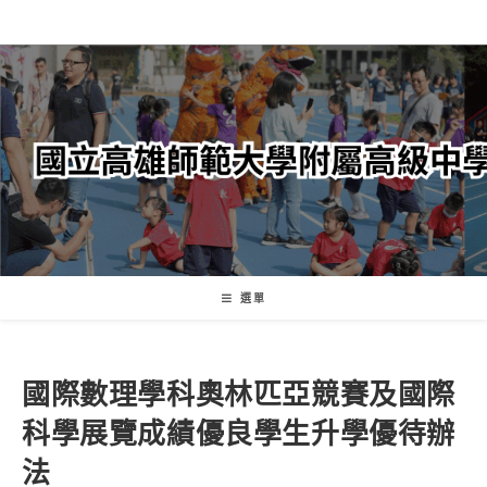
跳
轉
至
主
要
內
容
選單
國際數理學科奧林匹亞競賽及國際
科學展覽成績優良學生升學優待辦
法