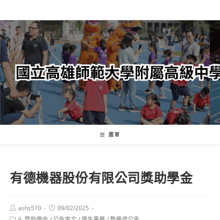
跳
轉
至
主
要
內
容
選單
有德機器股份有限公司獎助學金
Post
Post
ashs510
09/02/2025
author:
published:
Post
6. 獎助學金
/
公告來文
/
學生事務
/
教務處公告