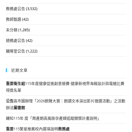
教務處公告
(3,532)
教師甄選
(42)
未分類
(1,285)
總務處公告
(42)
輔導室公告
(1,222)
近期文章
重要
衛生組
115年度健康促進創意競賽-健康新視界海報設計與電繪比賽
得獎名單
公告
高市圖辦理「2026朗聲大賞：朗讀文本演出影片徵選活動」之活動
辦法
圖書館
轉知115年 度「周產期高風險孕產婦追蹤關懷計畫說明」
重要
115繁星推薦校內選填說明
教務處