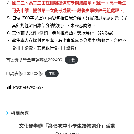
國二三、高二三由註冊組提供前學期成績單。(國一、高一新生
可先申請​，提供第一次段考成績~​一段後由學校註冊組處理。)
自傳 (500字以上)。內容包括自我介紹，詳實敘述家庭背景（尤
其針對經濟困難部分請說明），未來志向等。
其他輔助文件 (例如：老師推薦函，獎狀等)。（非必要）
學生本人存摺封面影本，
右上角
填寫身分證字號(郵局、台銀不
會扣手續費，其餘銀行會扣手續費)
有德獎助學金申請辦法202409
下載
申請表修-202408修
下載
Post Views:
657
相關內容
文化部舉辦「第45次中小學生讀物選介」活動