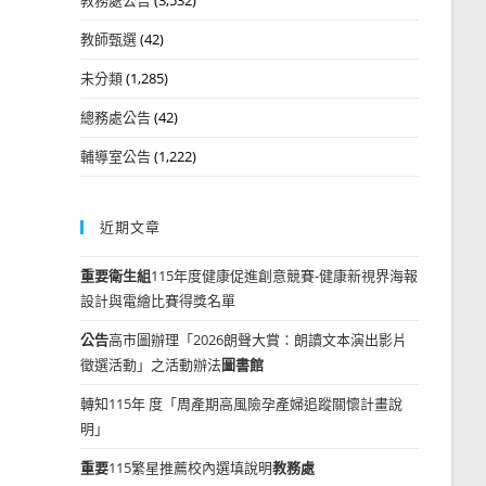
教師甄選
(42)
未分類
(1,285)
總務處公告
(42)
輔導室公告
(1,222)
近期文章
重要
衛生組
115年度健康促進創意競賽-健康新視界海報
設計與電繪比賽得獎名單
公告
高市圖辦理「2026朗聲大賞：朗讀文本演出影片
徵選活動」之活動辦法
圖書館
轉知115年 度「周產期高風險孕產婦追蹤關懷計畫說
明」
重要
115繁星推薦校內選填說明
教務處