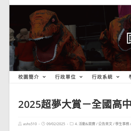
跳
轉
至
主
要
內
容
校園簡介
行政單位
行政系統
2025超夢大賞－全國高
Post
Post
Post
ashs510
09/02/2025
4. 活動&競賽
/
公告來文
/
學生事務
author:
published:
category: