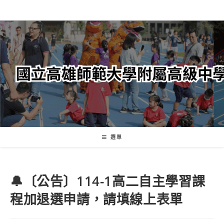
跳
轉
至
主
要
內
容
選單
🔔〔公告〕114-1高二自主學習課
程加退選申請，請填線上表單