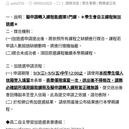
Post
Post
Post
ashs510
09/03/2025
1. 頭條消息
/
學生事務
/
教務處公告
author:
published:
category:
一、說明：
擬申請轉入課程能選擇
3
門課
。
＊學生會自主課程無加
退選＊
二、媒合機制：
(一)加退選申請提出後，將依照所有課程之缺額進行媒合。課程若
申請人數超過缺額數時，將進行隨機抽籤。
(二)媒合未成功者，須回原選課程繼續本學期課程。
三、加退選申請流程：
(一) 申請期限：
9/3(三)~9/5(五)中午12:00止
。請使用
本校學生個人
信箱登入填寫
本表單，
表單僅限填寫一次，送出後不得修改，請務
必確認所填原錄取課程及擬申請轉入課程皆正確無誤
。提交送出後
會回傳副本至登入信箱，此為提交申請之依據，請勿刪除。
(二) 於校網公佈加退選結果， 請依照最後公布結果進行本學期課
程。
◆高二自主學習加退選表單連結：