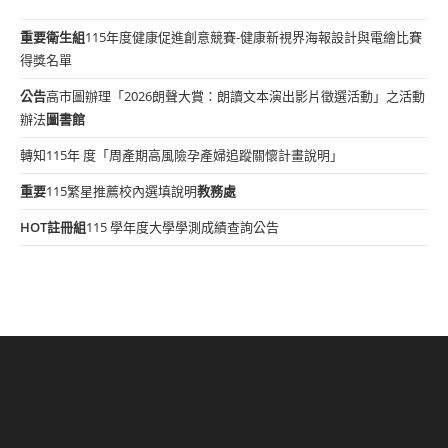
重要
衛生組
115年度健康促進創意競賽-健康新視界海報設計與電繪比賽
得獎名單
公告
高市圖辦理「2026朗聲大賞：朗讀文本演出影片徵選活動」之活動
辦法
圖書館
轉知115年 度「周產期高風險孕產婦追蹤關懷計畫說明」
重要
115繁星推薦校內選填說明
教務處
HOT
註冊組
115 學年度大學學測成績查詢公告