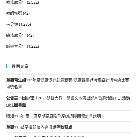
教務處公告
(3,532)
教師甄選
(42)
未分類
(1,285)
總務處公告
(42)
輔導室公告
(1,222)
近期文章
重要
衛生組
115年度健康促進創意競賽-健康新視界海報設計與電繪比賽
得獎名單
公告
高市圖辦理「2026朗聲大賞：朗讀文本演出影片徵選活動」之活動
辦法
圖書館
轉知115年 度「周產期高風險孕產婦追蹤關懷計畫說明」
重要
115繁星推薦校內選填說明
教務處