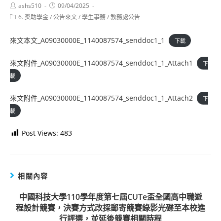
Post
Post
ashs510
09/04/2025
author:
published:
Post
6. 獎助學金
/
公告來文
/
學生事務
/
教務處公告
category:
來文本文_A09030000E_1140087574_senddoc1_1
下載
來文附件_A09030000E_1140087574_senddoc1_1_Attach1
下
載
來文附件_A09030000E_1140087574_senddoc1_1_Attach2
下
載
Post Views:
483
相關內容
中國科技大學110學年度第七屆CUTe盃全國高中職遊
程設計競賽，決賽方式改採郵寄競賽錄影光碟至本校進
行評選，並延後競賽相關時程