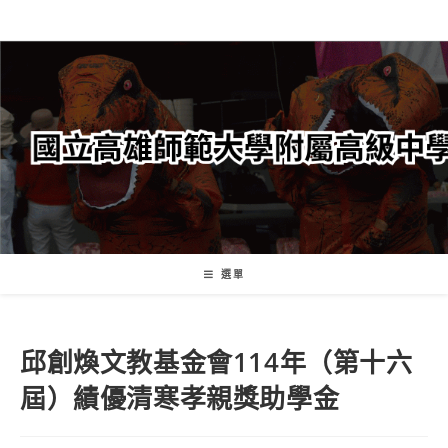
跳
轉
至
主
要
內
容
選單
邱創煥文教基金會114年（第十六
屆）績優清寒孝親獎助學金