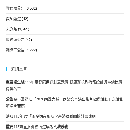
教務處公告
(3,532)
教師甄選
(42)
未分類
(1,285)
總務處公告
(42)
輔導室公告
(1,222)
近期文章
重要
衛生組
115年度健康促進創意競賽-健康新視界海報設計與電繪比賽
得獎名單
公告
高市圖辦理「2026朗聲大賞：朗讀文本演出影片徵選活動」之活動
辦法
圖書館
轉知115年 度「周產期高風險孕產婦追蹤關懷計畫說明」
重要
115繁星推薦校內選填說明
教務處