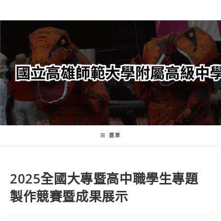
跳
轉
至
主
要
內
容
選單
2025全國大專暨高中職學生專題
製作競賽暨成果展示