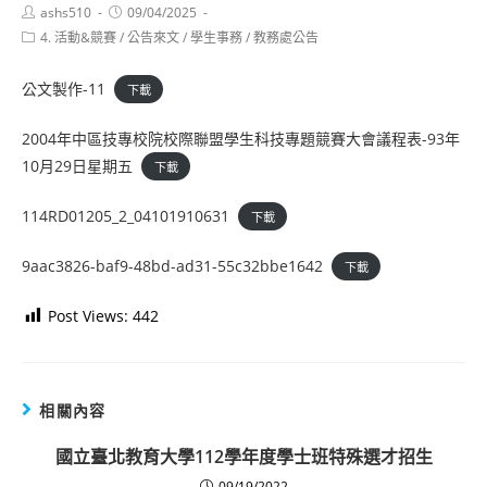
Post
Post
ashs510
09/04/2025
author:
published:
Post
4. 活動&競賽
/
公告來文
/
學生事務
/
教務處公告
category:
公文製作-11
下載
2004年中區技專校院校際聯盟學生科技專題競賽大會議程表-93年
10月29日星期五
下載
114RD01205_2_04101910631
下載
9aac3826-baf9-48bd-ad31-55c32bbe1642
下載
Post Views:
442
相關內容
國立臺北教育大學112學年度學士班特殊選才招生
09/19/2022