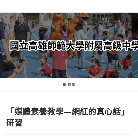
跳
轉
至
主
要
內
容
選單
「媒體素養教學—網紅的真心話」
研習