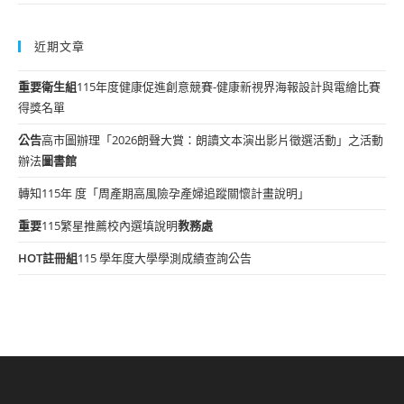
近期文章
重要
衛生組
115年度健康促進創意競賽-健康新視界海報設計與電繪比賽
得獎名單
公告
高市圖辦理「2026朗聲大賞：朗讀文本演出影片徵選活動」之活動
辦法
圖書館
轉知115年 度「周產期高風險孕產婦追蹤關懷計畫說明」
重要
115繁星推薦校內選填說明
教務處
HOT
註冊組
115 學年度大學學測成績查詢公告