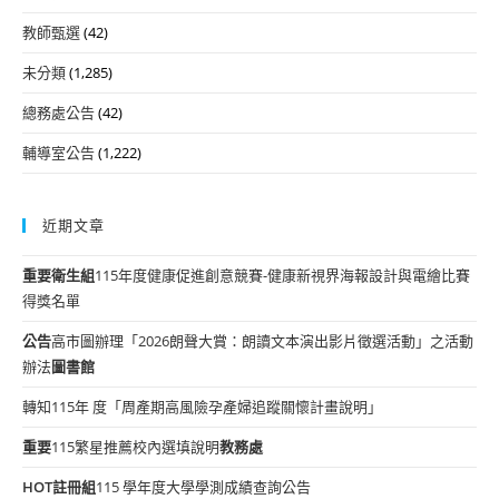
教師甄選
(42)
未分類
(1,285)
總務處公告
(42)
輔導室公告
(1,222)
近期文章
重要
衛生組
115年度健康促進創意競賽-健康新視界海報設計與電繪比賽
得獎名單
公告
高市圖辦理「2026朗聲大賞：朗讀文本演出影片徵選活動」之活動
辦法
圖書館
轉知115年 度「周產期高風險孕產婦追蹤關懷計畫說明」
重要
115繁星推薦校內選填說明
教務處
HOT
註冊組
115 學年度大學學測成績查詢公告