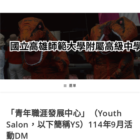
跳
轉
至
主
要
內
容
選單
「青年職涯發展中心」（Youth
Salon，以下簡稱YS）114年9月活
動DM