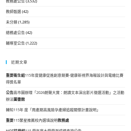
教務處公告
(3,532)
教師甄選
(42)
未分類
(1,285)
總務處公告
(42)
輔導室公告
(1,222)
近期文章
重要
衛生組
115年度健康促進創意競賽-健康新視界海報設計與電繪比賽
得獎名單
公告
高市圖辦理「2026朗聲大賞：朗讀文本演出影片徵選活動」之活動
辦法
圖書館
轉知115年 度「周產期高風險孕產婦追蹤關懷計畫說明」
重要
115繁星推薦校內選填說明
教務處
HOT
註冊組
115 學年度大學學測成績查詢公告