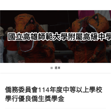
跳
轉
至
主
要
內
容
選單
僑務委員會114年度中等以上學校
學行優良僑生獎學金