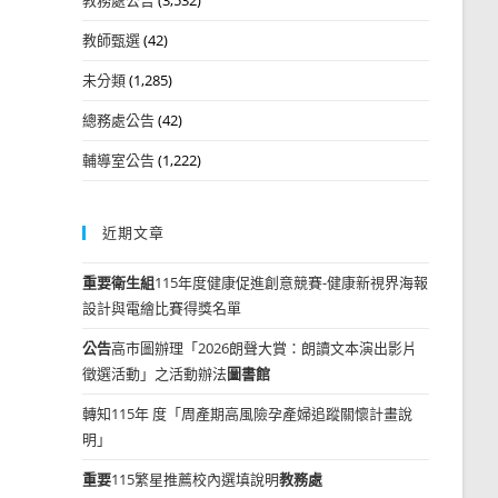
教師甄選
(42)
未分類
(1,285)
總務處公告
(42)
輔導室公告
(1,222)
近期文章
重要
衛生組
115年度健康促進創意競賽-健康新視界海報
設計與電繪比賽得獎名單
公告
高市圖辦理「2026朗聲大賞：朗讀文本演出影片
徵選活動」之活動辦法
圖書館
轉知115年 度「周產期高風險孕產婦追蹤關懷計畫說
明」
重要
115繁星推薦校內選填說明
教務處