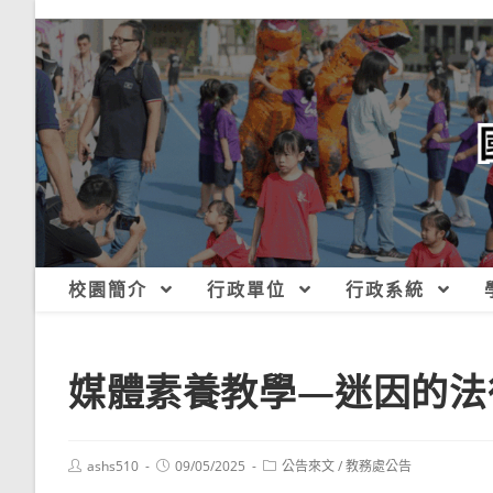
跳
轉
至
主
要
內
容
校園簡介
行政單位
行政系統
媒體素養教學—迷因的法
Post
Post
Post
ashs510
09/05/2025
公告來文
/
教務處公告
author:
published:
category: