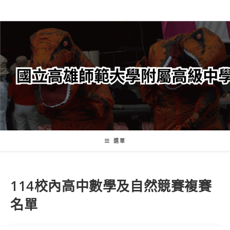
跳
轉
至
主
要
內
容
選單
114校內高中數學及自然競賽複賽
名單