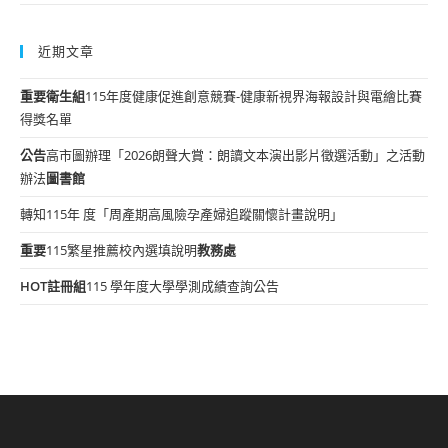
近期文章
重要
衛生組
115年度健康促進創意競賽-健康新視界海報設計與電繪比賽
得獎名單
公告
高市圖辦理「2026朗聲大賞：朗讀文本演出影片徵選活動」之活動
辦法
圖書館
轉知115年 度「周產期高風險孕產婦追蹤關懷計畫說明」
重要
115繁星推薦校內選填說明
教務處
HOT
註冊組
115 學年度大學學測成績查詢公告