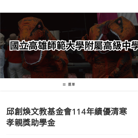
跳
轉
至
主
要
內
容
選單
邱創煥文教基金會114年績優清寒
孝親獎助學金