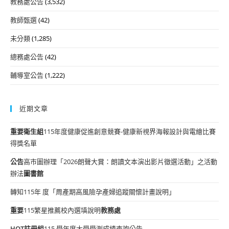
教務處公告
(3,532)
教師甄選
(42)
未分類
(1,285)
總務處公告
(42)
輔導室公告
(1,222)
近期文章
重要
衛生組
115年度健康促進創意競賽-健康新視界海報設計與電繪比賽
得獎名單
公告
高市圖辦理「2026朗聲大賞：朗讀文本演出影片徵選活動」之活動
辦法
圖書館
轉知115年 度「周產期高風險孕產婦追蹤關懷計畫說明」
重要
115繁星推薦校內選填說明
教務處
HOT
註冊組
115 學年度大學學測成績查詢公告