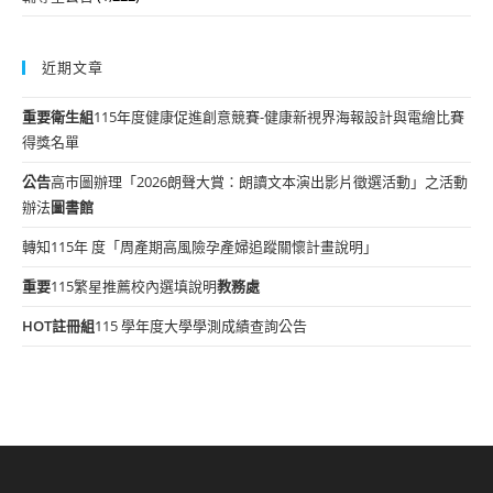
近期文章
重要
衛生組
115年度健康促進創意競賽-健康新視界海報設計與電繪比賽
得獎名單
公告
高市圖辦理「2026朗聲大賞：朗讀文本演出影片徵選活動」之活動
辦法
圖書館
轉知115年 度「周產期高風險孕產婦追蹤關懷計畫說明」
重要
115繁星推薦校內選填說明
教務處
HOT
註冊組
115 學年度大學學測成績查詢公告