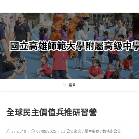
跳
轉
至
主
要
內
容
選單
全球民主價值兵推研習營
Post
Post
Post
ashs510
09/08/2025
公告來文
/
學生事務
/
教務處公告
author:
published:
category: