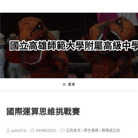
跳
轉
至
主
要
內
容
選單
國際運算思維挑戰賽
Post
Post
Post
ashs510
09/08/2025
公告來文
/
學生事務
/
教務處公告
author:
published:
category: