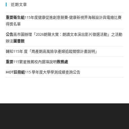
近期文章
重要
衛生組
115年度健康促進創意競賽-健康新視界海報設計與電繪比賽
得獎名單
公告
高市圖辦理「2026朗聲大賞：朗讀文本演出影片徵選活動」之活動
辦法
圖書館
轉知115年 度「周產期高風險孕產婦追蹤關懷計畫說明」
重要
115繁星推薦校內選填說明
教務處
HOT
註冊組
115 學年度大學學測成績查詢公告