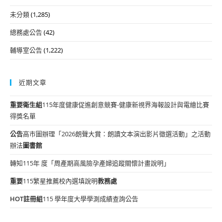
未分類
(1,285)
總務處公告
(42)
輔導室公告
(1,222)
近期文章
重要
衛生組
115年度健康促進創意競賽-健康新視界海報設計與電繪比賽
得獎名單
公告
高市圖辦理「2026朗聲大賞：朗讀文本演出影片徵選活動」之活動
辦法
圖書館
轉知115年 度「周產期高風險孕產婦追蹤關懷計畫說明」
重要
115繁星推薦校內選填說明
教務處
HOT
註冊組
115 學年度大學學測成績查詢公告