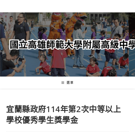
跳
轉
至
主
要
內
容
選單
宜蘭縣政府114年第2次中等以上
學校優秀學生獎學金