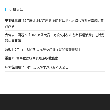
近期文章
重要
衛生組
115年度健康促進創意競賽-健康新視界海報設計與電繪比賽
得獎名單
公告
高市圖辦理「2026朗聲大賞：朗讀文本演出影片徵選活動」之活動
辦法
圖書館
轉知115年 度「周產期高風險孕產婦追蹤關懷計畫說明」
重要
115繁星推薦校內選填說明
教務處
HOT
註冊組
115 學年度大學學測成績查詢公告