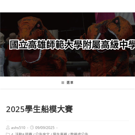
跳
轉
至
主
要
內
容
選單
2025學生船模大賽
Post
Post
ashs510
09/09/2025
author:
published:
Post
4. 活動&競賽
/
公告來文
/
學生事務
/
教務處公告