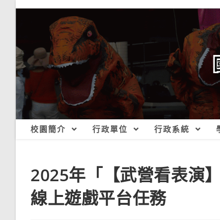
跳
轉
至
主
要
內
容
校園簡介
行政單位
行政系統
2025年「【武營看表演】
線上遊戲平台任務