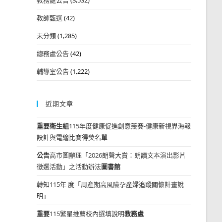
教師甄選
(42)
未分類
(1,285)
總務處公告
(42)
輔導室公告
(1,222)
近期文章
重要
衛生組
115年度健康促進創意競賽-健康新視界海報
設計與電繪比賽得獎名單
公告
高市圖辦理「2026朗聲大賞：朗讀文本演出影片
徵選活動」之活動辦法
圖書館
轉知115年 度「周產期高風險孕產婦追蹤關懷計畫說
明」
重要
115繁星推薦校內選填說明
教務處