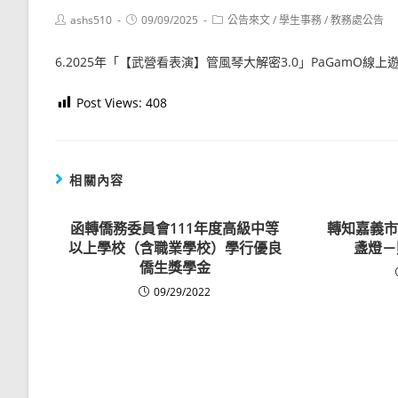
Post
Post
Post
ashs510
09/09/2025
公告來文
/
學生事務
/
教務處公告
author:
published:
category:
6.2025年「【武營看表演】管風琴大解密3.0」PaGamO線
Post Views:
408
相關內容
函轉僑務委員會111年度高級中等
轉知嘉義市
以上學校（含職業學校）學行優良
盞燈－
僑生獎學金
09/29/2022