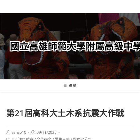
跳
轉
至
主
要
內
容
選單
第21屆高科大土木系抗震大作戰
Post
Post
ashs510
09/11/2025
author:
published:
Post
4. 活動&競賽
/
公告來文
/
學生事務
/
教務處公告