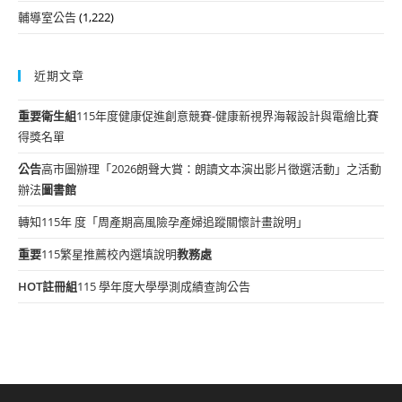
輔導室公告
(1,222)
近期文章
重要
衛生組
115年度健康促進創意競賽-健康新視界海報設計與電繪比賽
得獎名單
公告
高市圖辦理「2026朗聲大賞：朗讀文本演出影片徵選活動」之活動
辦法
圖書館
轉知115年 度「周產期高風險孕產婦追蹤關懷計畫說明」
重要
115繁星推薦校內選填說明
教務處
HOT
註冊組
115 學年度大學學測成績查詢公告