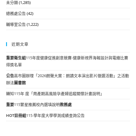
未分類
(1,285)
總務處公告
(42)
輔導室公告
(1,222)
近期文章
重要
衛生組
115年度健康促進創意競賽-健康新視界海報設計與電繪比賽
得獎名單
公告
高市圖辦理「2026朗聲大賞：朗讀文本演出影片徵選活動」之活動
辦法
圖書館
轉知115年 度「周產期高風險孕產婦追蹤關懷計畫說明」
重要
115繁星推薦校內選填說明
教務處
HOT
註冊組
115 學年度大學學測成績查詢公告