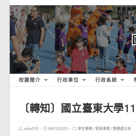
跳
轉
至
主
要
內
容
校園簡介
行政單位
行政系統
〔轉知〕國立臺東大學1
Post
Post
Post
ashs510
09/12/2025
學生事務
/
家長事務
/
教務處公告
author:
published:
category: