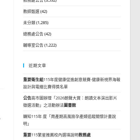
教師甄選
(42)
未分類
(1,285)
總務處公告
(42)
輔導室公告
(1,222)
近期文章
重要
衛生組
115年度健康促進創意競賽-健康新視界海報
設計與電繪比賽得獎名單
公告
高市圖辦理「2026朗聲大賞：朗讀文本演出影片
徵選活動」之活動辦法
圖書館
轉知115年 度「周產期高風險孕產婦追蹤關懷計畫說
活
明」
重要
115繁星推薦校內選填說明
教務處