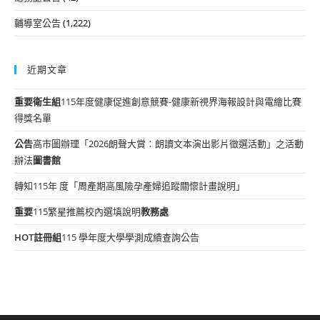
輔導室公告
(1,222)
近期文章
重要
衛生組
115年度健康促進創意競賽-健康新視界海報設計與電繪比賽
得獎名單
公告
高市圖辦理「2026朗聲大賞：朗讀文本演出影片徵選活動」之活動
辦法
圖書館
轉知115年 度「周產期高風險孕產婦追蹤關懷計畫說明」
重要
115繁星推薦校內選填說明
教務處
HOT
註冊組
115 學年度大學學測成績查詢公告