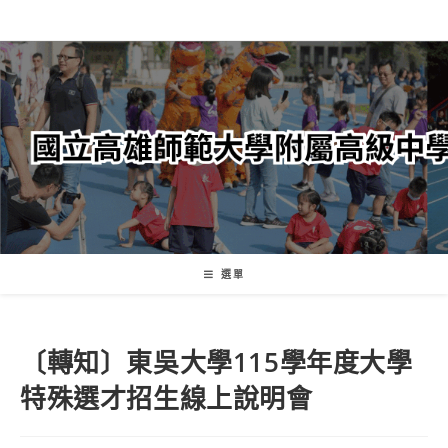
跳
轉
至
主
要
內
容
選單
〔轉知〕東吳大學115學年度大學
特殊選才招生線上說明會