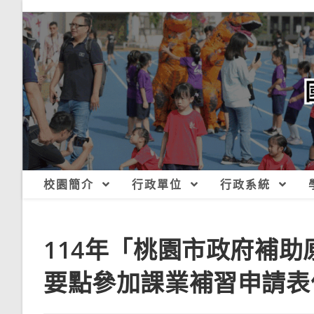
跳
轉
至
主
要
內
容
校園簡介
行政單位
行政系統
114年「桃園市政府補
要點參加課業補習申請表