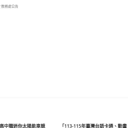
/
教務處公告
高中職迷你太陽能車競
「113-115年臺灣台語卡通、動畫