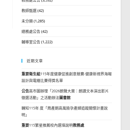
教師甄選
(42)
未分類
(1,285)
總務處公告
(42)
輔導室公告
(1,222)
近期文章
重要
衛生組
115年度健康促進創意競賽-健康新視界海報
設計與電繪比賽得獎名單
公告
高市圖辦理「2026朗聲大賞：朗讀文本演出影片
徵選活動」之活動辦法
圖書館
轉知115年 度「周產期高風險孕產婦追蹤關懷計畫說
明」
重要
115繁星推薦校內選填說明
教務處