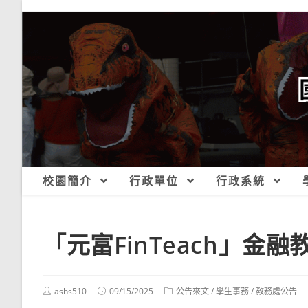
跳
轉
至
主
要
內
容
校園簡介
行政單位
行政系統
「元富FinTeach」金
Post
Post
Post
ashs510
09/15/2025
公告來文
/
學生事務
/
教務處公告
author:
published:
category: