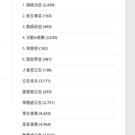
1. 頭條消息
(2,439)
2. 新生專區
(163)
3. 教師研習
(493)
4. 活動&競賽
(2,630)
5. 榮譽榜
(182)
6. 獎助學金
(481)
人事室公告
(138)
與
公告來文
(3,171)
圖書館公告
(433)
學務處公告
(2,721)
學生事務
(6,433)
家長事務
(4,564)
教務處公告
(3,532)