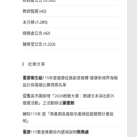
教師甄選
(42)
未分類
(1,285)
總務處公告
(42)
輔導室公告
(1,222)
近期文章
重要
衛生組
115年度健康促進創意競賽-健康新視界海報
設計與電繪比賽得獎名單
公告
高市圖辦理「2026朗聲大賞：朗讀文本演出影片
徵選活動」之活動辦法
圖書館
轉知115年 度「周產期高風險孕產婦追蹤關懷計畫說
明」
重要
115繁星推薦校內選填說明
教務處