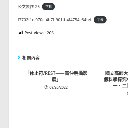
公文製作-26
下載
f7702f1c-070c-4b7f-901d-4f4754e34fef
下載
Post Views:
206
相關內容
「休止符/REST——高仲明攝影
國立高師大
展」
假科學探究
一、二
09/20/2022