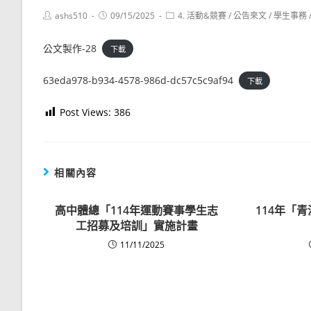
Post
Post
Post
ashs510
09/15/2025
4. 活動&競賽
/
公告來文
/
學生事務
author:
published:
category:
公文製作-28
下載
63eda978-b934-4578-986d-dc57c5c9af94
下載
Post Views:
386
相關內容
高中體總「114年運動賽事學生志
114年「
工招募及培訓」實施計畫
11/11/2025