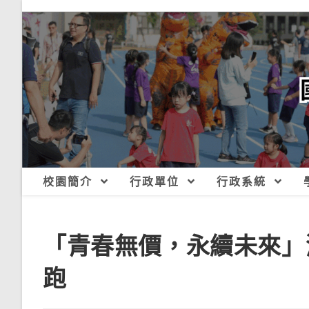
跳
轉
至
主
要
內
容
校園簡介
行政單位
行政系統
「青春無價，永續未來」
跑