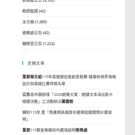
教師甄選
(42)
未分類
(1,285)
總務處公告
(42)
輔導室公告
(1,222)
近期文章
重要
衛生組
115年度健康促進創意競賽-健康新視界海報
設計與電繪比賽得獎名單
公告
高市圖辦理「2026朗聲大賞：朗讀文本演出影片
徵選活動」之活動辦法
圖書館
轉知115年 度「周產期高風險孕產婦追蹤關懷計畫說
明」
重要
115繁星推薦校內選填說明
教務處