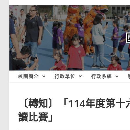
跳
轉
至
主
要
內
容
校園簡介
行政單位
行政系統
〔轉知〕「114年度第
讀比賽」