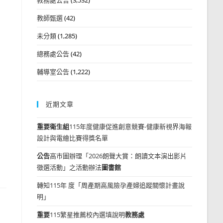
教師甄選
(42)
未分類
(1,285)
總務處公告
(42)
輔導室公告
(1,222)
近期文章
重要
衛生組
115年度健康促進創意競賽-健康新視界海報
設計與電繪比賽得獎名單
公告
高市圖辦理「2026朗聲大賞：朗讀文本演出影片
徵選活動」之活動辦法
圖書館
轉知115年 度「周產期高風險孕產婦追蹤關懷計畫說
明」
重要
115繁星推薦校內選填說明
教務處