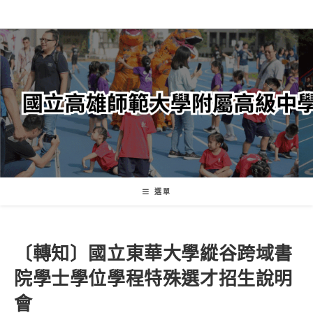
跳
轉
至
主
要
內
容
選單
〔轉知〕國立東華大學縱谷跨域書
院學士學位學程特殊選才招生說明
會