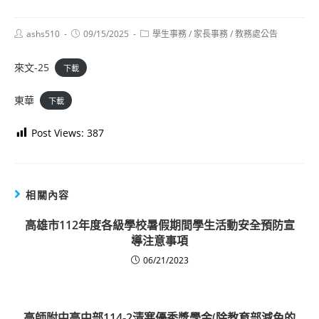
Post
Post
Post
ashs510
09/15/2025
學生事務
/
家長事務
/
教務處公告
author:
published:
category:
來文-25
下載
東華
下載
Post Views:
387
相關內容
高雄市112年度各級學校暑假期間學生活動安全預防宣
導注意事項
06/21/2023
高師附中高中部114-2清寒優秀獎學金(除教育部減免的