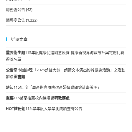
總務處公告
(42)
輔導室公告
(1,222)
近期文章
重要
衛生組
115年度健康促進創意競賽-健康新視界海報設計與電繪比賽
得獎名單
公告
高市圖辦理「2026朗聲大賞：朗讀文本演出影片徵選活動」之活動
辦法
圖書館
轉知115年 度「周產期高風險孕產婦追蹤關懷計畫說明」
重要
115繁星推薦校內選填說明
教務處
HOT
註冊組
115 學年度大學學測成績查詢公告