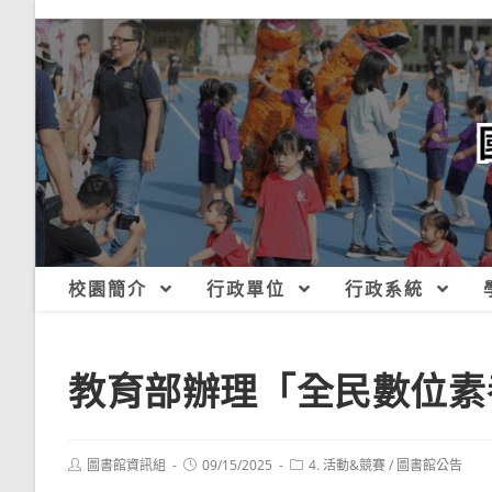
跳
轉
至
主
要
內
容
校園簡介
行政單位
行政系統
教育部辦理「全民數位素
Post
Post
Post
圖書館資訊組
09/15/2025
4. 活動&競賽
/
圖書館公告
author:
published:
category: