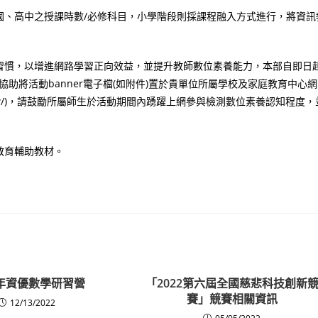
國、高中之授課時數/必修科目，小學階段則採課程融入方式進行，將資訊
習慣，以增進網路學習正向效益，並提升教師數位素養能力，本部自即日
協助將活動banner電子檔(如附件)置於貴單位所屬學校及家庭教育中心網
e.edu.tw/)，請鼓勵所屬師生於活動期間內踴躍上網參與檢測數位素養認知程度，
教育輔助教材。
3年資優數學研習營
「2022第六屆全國慈悲科技創新
賽」競賽相關資訊
12/13/2022