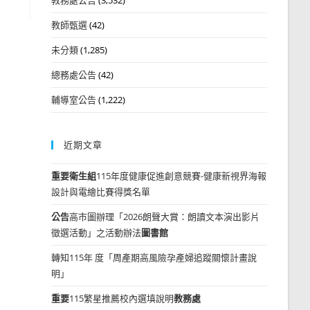
教師甄選
(42)
未分類
(1,285)
總務處公告
(42)
輔導室公告
(1,222)
近期文章
重要
衛生組
115年度健康促進創意競賽-健康新視界海報
設計與電繪比賽得獎名單
公告
高市圖辦理「2026朗聲大賞：朗讀文本演出影片
徵選活動」之活動辦法
圖書館
轉知115年 度「周產期高風險孕產婦追蹤關懷計畫說
明」
重要
115繁星推薦校內選填說明
教務處