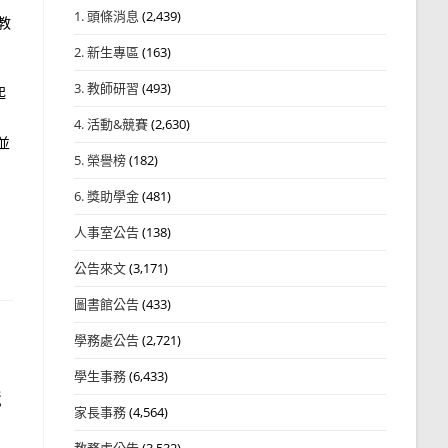
1. 頭條消息
(2,439)
教
2. 新生專區
(163)
3. 教師研習
(493)
起
4. 活動&競賽
(2,630)
並
5. 榮譽榜
(182)
6. 獎助學金
(481)
人事室公告
(138)
公告來文
(3,171)
圖書館公告
(433)
學務處公告
(2,721)
學生事務
(6,433)
競
家長事務
(4,564)
教務處公告
(3,532)