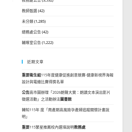
教師甄選
(42)
未分類
(1,285)
總務處公告
(42)
輔導室公告
(1,222)
近期文章
重要
衛生組
115年度健康促進創意競賽-健康新視界海報
設計與電繪比賽得獎名單
公告
高市圖辦理「2026朗聲大賞：朗讀文本演出影片
徵選活動」之活動辦法
圖書館
轉知115年 度「周產期高風險孕產婦追蹤關懷計畫說
明」
重要
115繁星推薦校內選填說明
教務處