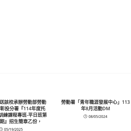
送該校承辦勞動部勞動
勞動署「青年職涯發展中心」113
彰投分署『114年度托
年8月活動DM
訓練課程專班-平日班第
08/05/2024
1期』招生簡章乙份，
05/19/2025