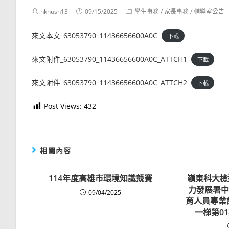
Post
Post
Post
nknush13
09/15/2025
學生事務
/
家長事務
/
輔導室公告
author:
published:
category:
來文本文_63053790_11436656600A0C
下載
來文附件_63053790_11436656600A0C_ATTCH1
下載
來文附件_63053790_11436656600A0C_ATTCH2
下載
Post Views:
432
相關內容
114年度高雄市環境知識競賽
嶺東科大檢
力發展署中
09/04/2025
育人員專業
一梯第0