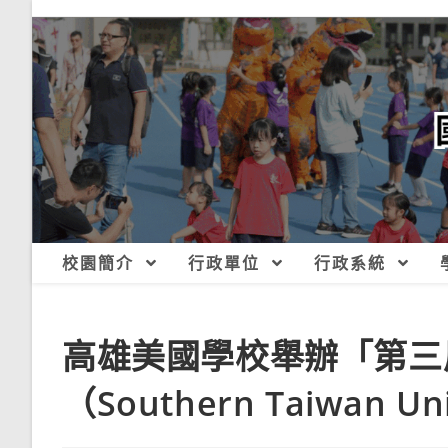
跳
轉
至
主
要
內
容
校園簡介
行政單位
行政系統
高雄美國學校舉辦「第三
（Southern Taiwan U