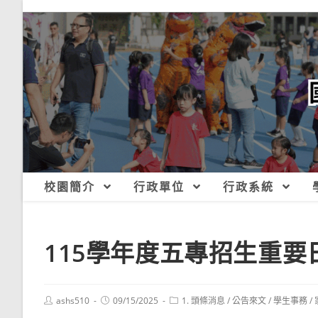
跳
轉
至
主
要
內
容
校園簡介
行政單位
行政系統
115學年度五專招生重要
Post
Post
Post
ashs510
09/15/2025
1. 頭條消息
/
公告來文
/
學生事務
/
author:
published:
category: