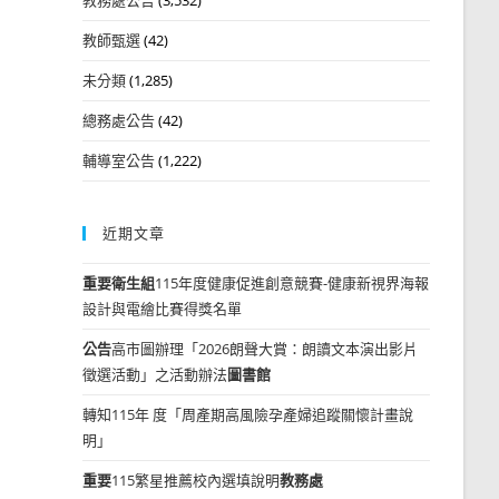
教師甄選
(42)
未分類
(1,285)
總務處公告
(42)
輔導室公告
(1,222)
近期文章
重要
衛生組
115年度健康促進創意競賽-健康新視界海報
設計與電繪比賽得獎名單
公告
高市圖辦理「2026朗聲大賞：朗讀文本演出影片
徵選活動」之活動辦法
圖書館
轉知115年 度「周產期高風險孕產婦追蹤關懷計畫說
明」
重要
115繁星推薦校內選填說明
教務處