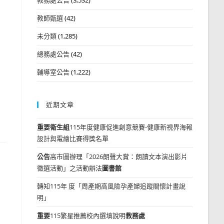
教師甄選
(42)
未分類
(1,285)
總務處公告
(42)
輔導室公告
(1,222)
近期文章
重要
衛生組
115年度健康促進創意競賽-健康新視界海報
設計與電繪比賽得獎名單
公告
高市圖辦理「2026朗聲大賞：朗讀文本演出影片
徵選活動」之活動辦法
圖書館
轉知115年 度「周產期高風險孕產婦追蹤關懷計畫說
明」
重要
115繁星推薦校內選填說明
教務處