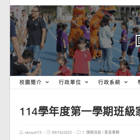
跳
轉
至
主
要
內
容
校園簡介
行政單位
行政系統
114學年度第一學期班級
Post
Post
Post
nknush15
09/16/2025
1. 頭條消息
/
家長事務
author:
published:
category: