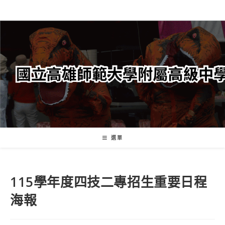
跳
轉
至
主
要
內
容
選單
115學年度四技二專招生重要日程
海報