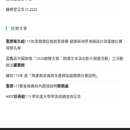
輔導室公告
(1,222)
近期文章
重要
衛生組
115年度健康促進創意競賽-健康新視界海報設計與電繪比賽
得獎名單
公告
高市圖辦理「2026朗聲大賞：朗讀文本演出影片徵選活動」之活動
辦法
圖書館
轉知115年 度「周產期高風險孕產婦追蹤關懷計畫說明」
重要
115繁星推薦校內選填說明
教務處
HOT
註冊組
115 學年度大學學測成績查詢公告