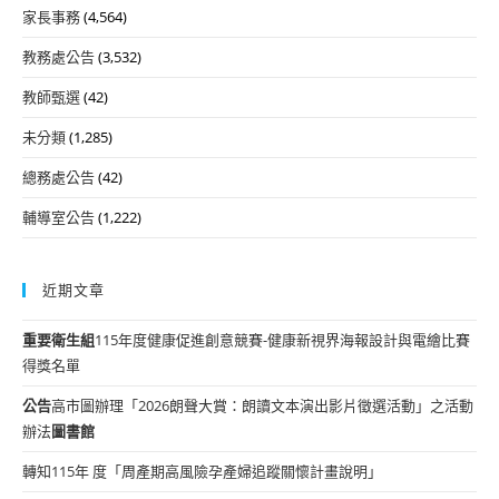
家長事務
(4,564)
教務處公告
(3,532)
教師甄選
(42)
未分類
(1,285)
總務處公告
(42)
輔導室公告
(1,222)
近期文章
重要
衛生組
115年度健康促進創意競賽-健康新視界海報設計與電繪比賽
得獎名單
公告
高市圖辦理「2026朗聲大賞：朗讀文本演出影片徵選活動」之活動
辦法
圖書館
轉知115年 度「周產期高風險孕產婦追蹤關懷計畫說明」