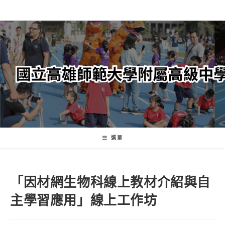
跳
轉
至
主
要
內
容
選單
「因材網生物科線上教材介紹與自
主學習應用」線上工作坊