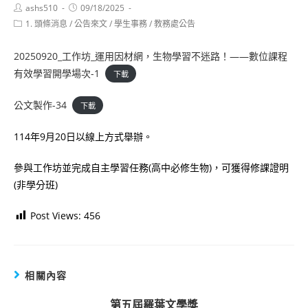
Post
Post
ashs510
09/18/2025
author:
published:
Post
1. 頭條消息
/
公告來文
/
學生事務
/
教務處公告
category:
20250920_工作坊_運用因材網，生物學習不迷路！——數位課程
有效學習開學場次-1
下載
公文製作-34
下載
114年9月20日以線上方式舉辦。
參與工作坊並完成自主學習任務(高中必修生物)，可獲得修課證明
(非學分班)
Post Views:
456
相關內容
第五屆羅葉文學獎