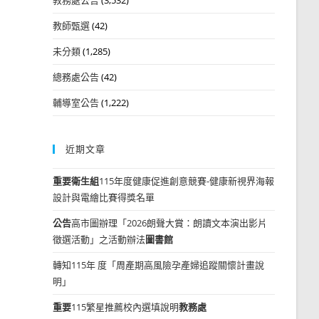
教師甄選
(42)
未分類
(1,285)
總務處公告
(42)
輔導室公告
(1,222)
近期文章
重要
衛生組
115年度健康促進創意競賽-健康新視界海報
設計與電繪比賽得獎名單
公告
高市圖辦理「2026朗聲大賞：朗讀文本演出影片
徵選活動」之活動辦法
圖書館
轉知115年 度「周產期高風險孕產婦追蹤關懷計畫說
明」
重要
115繁星推薦校內選填說明
教務處