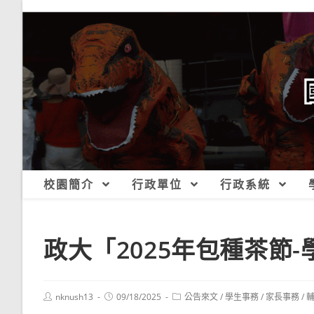
跳
轉
至
主
要
內
容
校園簡介
行政單位
行政系統
政大「2025年包種茶節
Post
Post
Post
nknush13
09/18/2025
公告來文
/
學生事務
/
家長事務
/
author:
published:
category: