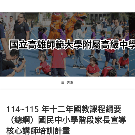
跳
轉
至
主
要
內
容
選單
114~115 年十二年國教課程綱要
（總綱）國民中小學階段家長宣導
核心講師培訓計畫