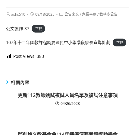
Post
Post
Post
ashs510
09/18/2025
公告來文
/
家長事務
/
教務處公告
author:
published:
category:
公文製作-37
下載
107年十二年國教課程綱要國民中小學階段家長宣導計劃
下載
Post Views:
383
相關內容
更新112教師甄試複試人員名單及複試注意事項
04/26/2023
邱創煥文教基金會114年績優清寒孝親獎助學金