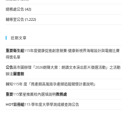
總務處公告
(42)
輔導室公告
(1,222)
近期文章
重要
衛生組
115年度健康促進創意競賽-健康新視界海報設計與電繪比賽
得獎名單
公告
高市圖辦理「2026朗聲大賞：朗讀文本演出影片徵選活動」之活動
辦法
圖書館
轉知115年 度「周產期高風險孕產婦追蹤關懷計畫說明」
重要
115繁星推薦校內選填說明
教務處
HOT
註冊組
115 學年度大學學測成績查詢公告