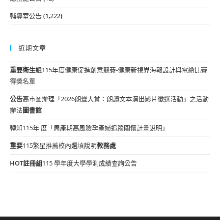
輔導室公告
(1,222)
近期文章
重要
衛生組
115年度健康促進創意競賽-健康新視界海報設計與電繪比賽
得獎名單
公告
高市圖辦理「2026朗聲大賞：朗讀文本演出影片徵選活動」之活動
辦法
圖書館
轉知115年 度「周產期高風險孕產婦追蹤關懷計畫說明」
重要
115繁星推薦校內選填說明
教務處
HOT
註冊組
115 學年度大學學測成績查詢公告