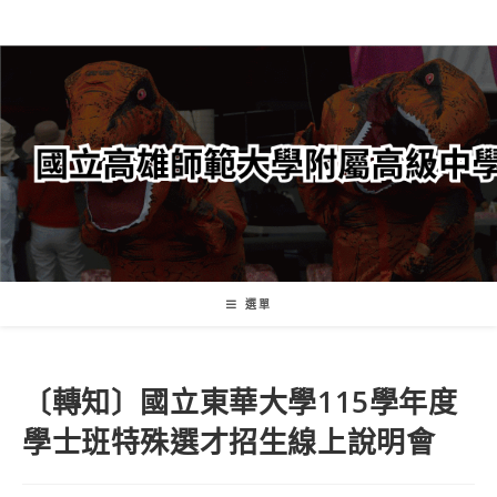
跳
轉
至
主
要
內
容
選單
〔轉知〕國立東華大學115學年度
學士班特殊選才招生線上說明會