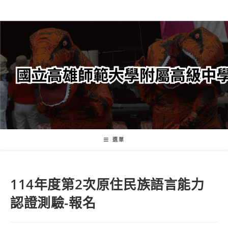
跳
轉
至
主
要
內
容
選單
114年度第2次原住民族語言能力
認證測驗-報名