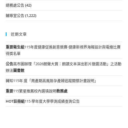
總務處公告
(42)
輔導室公告
(1,222)
近期文章
重要
衛生組
115年度健康促進創意競賽-健康新視界海報設計與電繪比賽
得獎名單
公告
高市圖辦理「2026朗聲大賞：朗讀文本演出影片徵選活動」之活動
辦法
圖書館
轉知115年 度「周產期高風險孕產婦追蹤關懷計畫說明」
重要
115繁星推薦校內選填說明
教務處
HOT
註冊組
115 學年度大學學測成績查詢公告