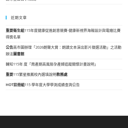
近期文章
重要
衛生組
115年度健康促進創意競賽-健康新視界海報設計與電繪比賽
得獎名單
公告
高市圖辦理「2026朗聲大賞：朗讀文本演出影片徵選活動」之活動
辦法
圖書館
轉知115年 度「周產期高風險孕產婦追蹤關懷計畫說明」
重要
115繁星推薦校內選填說明
教務處
HOT
註冊組
115 學年度大學學測成績查詢公告