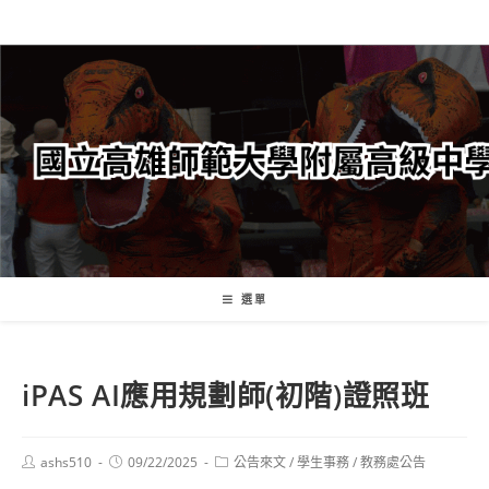
跳
轉
至
主
要
內
容
選單
iPAS AI應用規劃師(初階)證照班
Post
Post
Post
ashs510
09/22/2025
公告來文
/
學生事務
/
教務處公告
author:
published:
category: