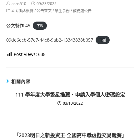
Post
Post
ashs510
09/23/2025
author:
published:
Post
4. 活動&競賽
/
公告來文
/
學生事務
/
教務處公告
category:
公文製作-45
下載
09de6ecb-57e7-44c8-9ab2-13343838b057
下載
Post Views:
638
相關內容
111 學年度大學繁星推薦、申請入學個人密碼設定
03/10/2022
「2023明日之新投資王-全國高中職虛擬交易競賽」