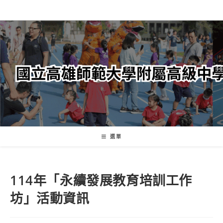
跳
轉
至
主
要
內
容
選單
114年「永續發展教育培訓工作
坊」活動資訊