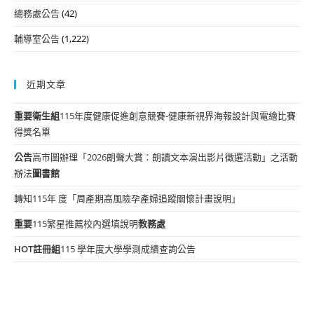
總務處公告
(42)
輔導室公告
(1,222)
近期文章
重要
衛生組
115年度健康促進創意競賽-健康新視界海報設計與電繪比賽
得獎名單
公告
高市圖辦理「2026朗聲大賞：朗讀文本演出影片徵選活動」之活動
辦法
圖書館
轉知115年 度「周產期高風險孕產婦追蹤關懷計畫說明」
重要
115繁星推薦校內選填說明
教務處
HOT
註冊組
115 學年度大學學測成績查詢公告