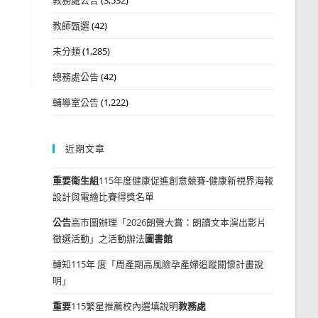
教師甄選
(42)
未分類
(1,285)
總務處公告
(42)
輔導室公告
(1,222)
近期文章
重要
衛生組
115年度健康促進創意競賽-健康新視界海報
設計與電繪比賽得獎名單
公告
高市圖辦理「2026朗聲大賞：朗讀文本演出影片
徵選活動」之活動辦法
圖書館
轉知115年 度「周產期高風險孕產婦追蹤關懷計畫說
明」
重要
115繁星推薦校內選填說明
教務處