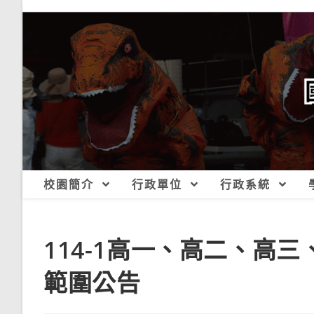
跳
轉
至
主
要
內
容
校園簡介
行政單位
行政系統
114-1高一、高二、高
範圍公告