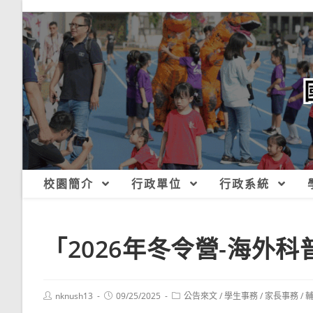
跳
轉
至
主
要
內
容
校園簡介
行政單位
行政系統
「2026年冬令營-海外
Post
Post
Post
nknush13
09/25/2025
公告來文
/
學生事務
/
家長事務
/
author:
published:
category: