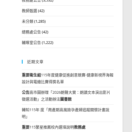
教師甄選
(42)
未分類
(1,285)
總務處公告
(42)
輔導室公告
(1,222)
近期文章
重要
衛生組
115年度健康促進創意競賽-健康新視界海報
設計與電繪比賽得獎名單
公告
高市圖辦理「2026朗聲大賞：朗讀文本演出影片
徵選活動」之活動辦法
圖書館
轉知115年 度「周產期高風險孕產婦追蹤關懷計畫說
明」
重要
115繁星推薦校內選填說明
教務處