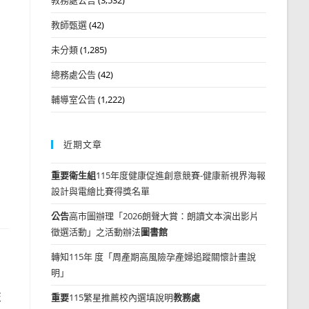
教師甄選
(42)
未分類
(1,285)
總務處公告
(42)
輔導室公告
(1,222)
近期文章
重要
衛生組
115年度健康促進創意競賽-健康新視界海報
設計與電繪比賽得獎名單
公告
高市圖辦理「2026朗聲大賞：朗讀文本演出影片
徵選活動」之活動辦法
圖書館
轉知115年 度「周產期高風險孕產婦追蹤關懷計畫說
明」
交
重要
115繁星推薦校內選填說明
教務處