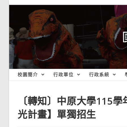
跳
轉
至
主
要
內
容
校園簡介
行政單位
行政系統
〔轉知〕中原大學115
光計畫】單獨招生