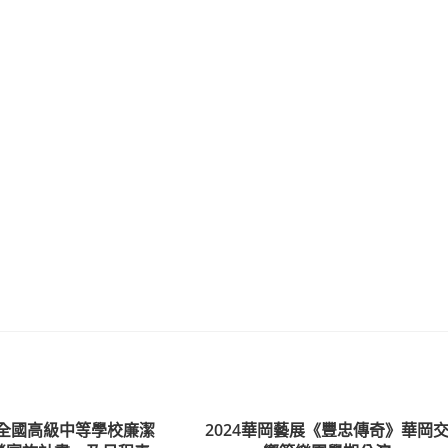
度全國高級中等學校廉潔
2024華岡藝展《豐忠傳奇》華岡