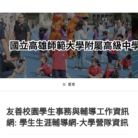
跳
轉
至
主
要
內
容
選單
友善校園學生事務與輔導工作資訊
網: 學生生涯輔導網-大學營隊資訊