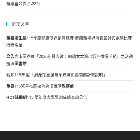
輔導室公告
(1,222)
近期文章
重要
衛生組
115年度健康促進創意競賽-健康新視界海報設計與電繪比賽
得獎名單
公告
高市圖辦理「2026朗聲大賞：朗讀文本演出影片徵選活動」之活動
辦法
圖書館
轉知115年 度「周產期高風險孕產婦追蹤關懷計畫說明」
重要
115繁星推薦校內選填說明
教務處
HOT
註冊組
115 學年度大學學測成績查詢公告